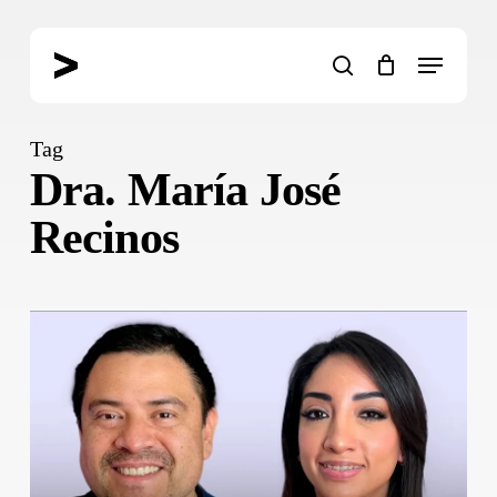
Skip
to
Menu
main
search
content
Tag
Dra. María José
Recinos