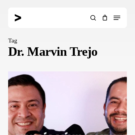
Skip
to
Menu
main
search
content
Tag
Dr. Marvin Trejo