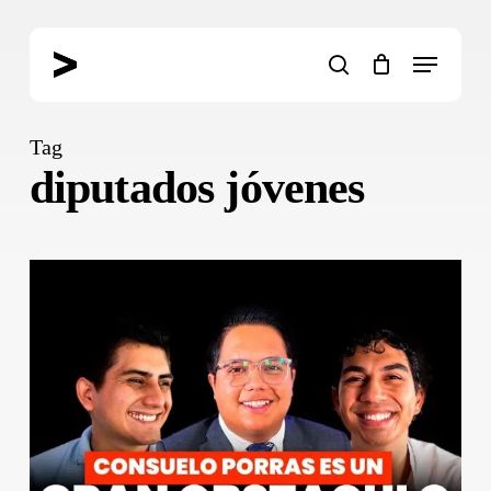
Skip
to
Menu
main
search
content
Tag
diputados jóvenes