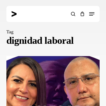
Skip
to
Menu
main
search
content
Tag
dignidad laboral