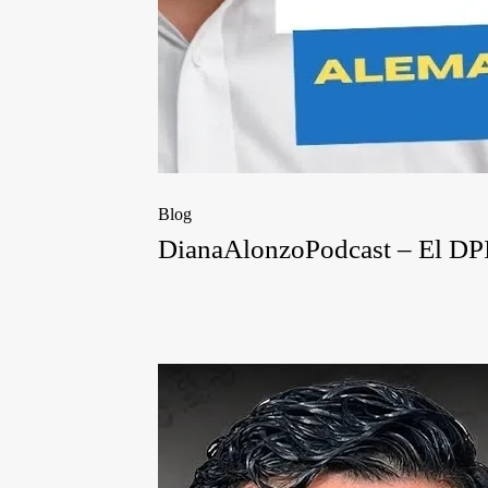
Blog
DianaAlonzoPodcast – El DPI y