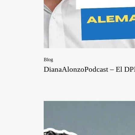
Blog
DianaAlonzoPodcast – El DPI y