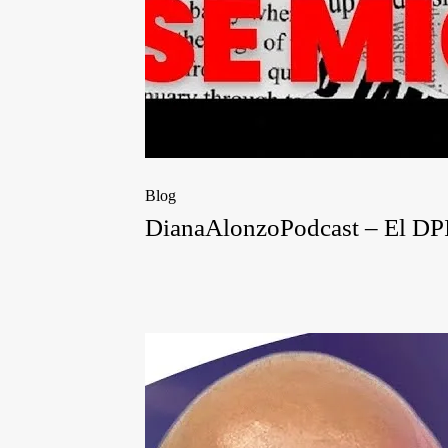
Blog
DianaAlonzoPodcast – El DPI y