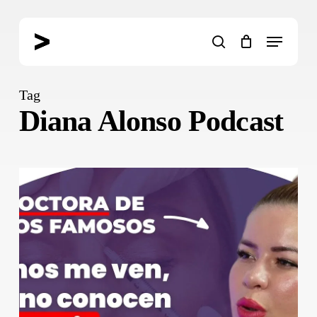
Skip
to
Menu
main
search
content
Tag
Diana Alonso Podcast