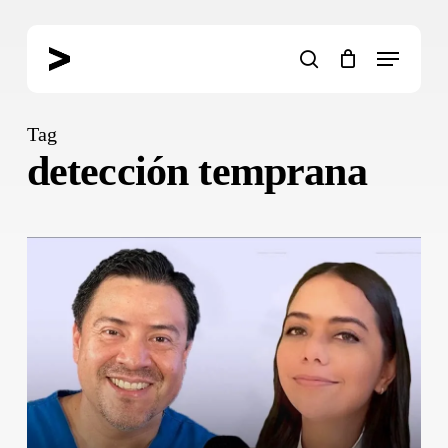
Skip
to
Menu
main
search
content
Tag
detección temprana