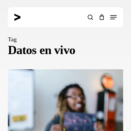
Skip
to
Menu
main
search
content
Tag
Datos en vivo