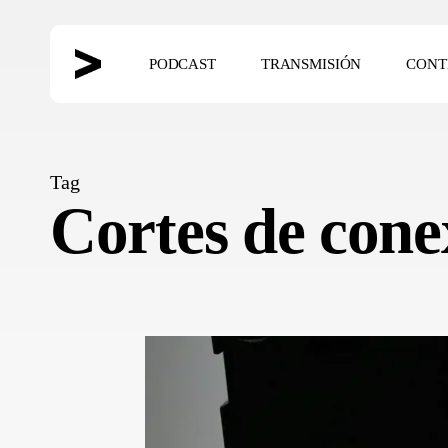
Skip
to
PODCAST
TRANSMISIÓN
CONT
main
content
Hit enter to search or ESC to close
Tag
Cortes de cone