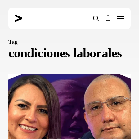
Skip
to
Menu
main
search
content
Tag
condiciones laborales