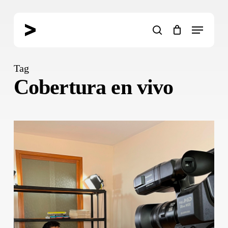
Skip
to
Menu
main
search
content
Tag
Cobertura en vivo