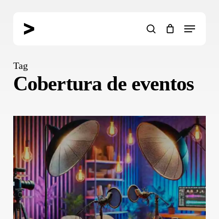
Skip
to
Menu
main
search
content
Tag
Cobertura de eventos