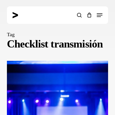
Skip
to
Menu
main
search
content
Tag
Checklist transmisión