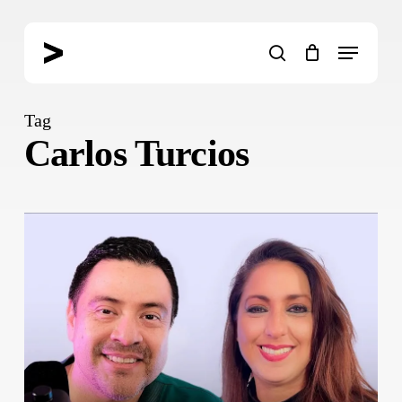
Skip
to
Menu
main
search
content
Tag
Carlos Turcios