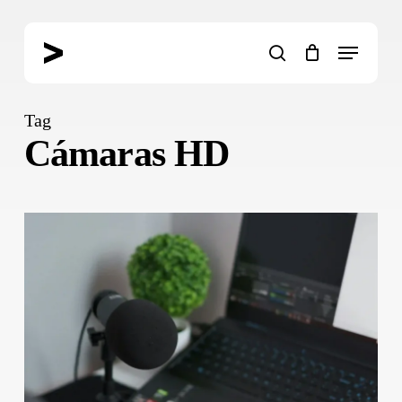
Skip
to
Menu
main
search
content
Tag
Cámaras HD