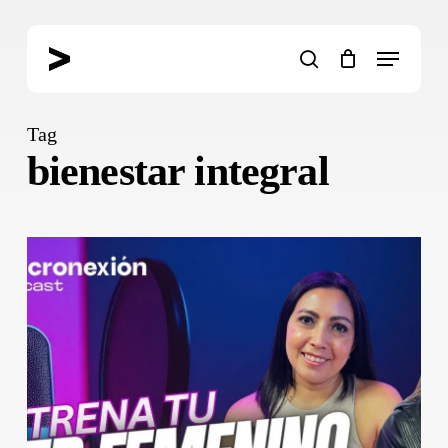
Skip
to
Menu
main
search
content
Tag
bienestar integral