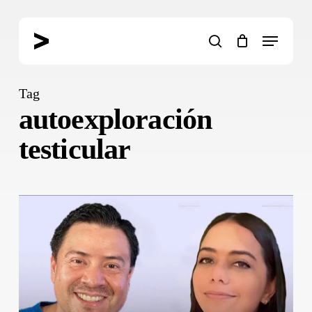
Skip
to
Menu
main
search
content
Tag
autoexploración
testicular