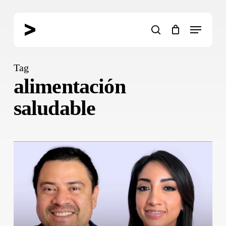
Skip
to
Menu
main
search
content
Tag
alimentación
saludable