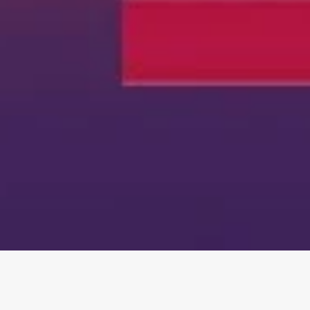
Home
»
DianaAlonzoPodcast – El DPI ya es tu NIT: cómo empr