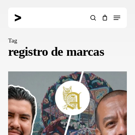
Skip
to
Menu
main
search
content
Tag
registro de marcas