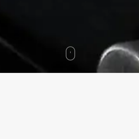
Home
»
Transmisión en vivo en Guatemala: ¿qué servicios incluye
un paquete completo?