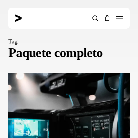
Skip
to
Menu
main
search
content
Tag
Paquete completo