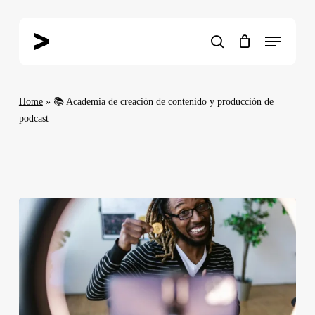
Skip
to
Menu
main
search
content
Home
»
📚 Academia de creación de contenido y producción de
podcast