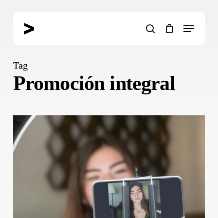
Skip
to
Menu
main
search
content
Tag
Promoción integral