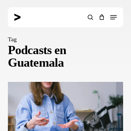
Skip
to
Menu
main
search
content
Tag
Podcasts en
Guatemala