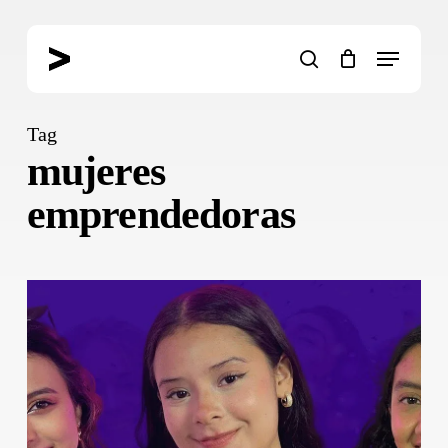
Skip
to
Menu
main
search
content
Tag
mujeres
emprendedoras