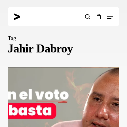
Skip
to
Menu
main
search
content
Tag
Jahir Dabroy