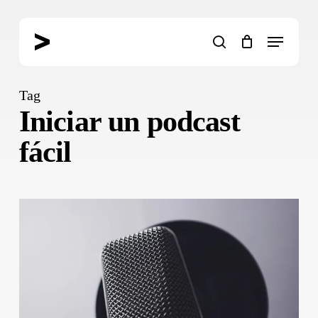
Skip
to
Menu
main
search
content
Tag
Iniciar un podcast
fácil