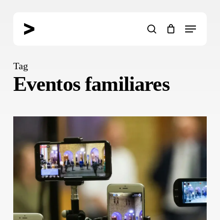
Skip
to
Menu
main
search
content
Tag
Eventos familiares