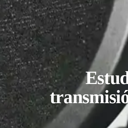
Estud
transmisió