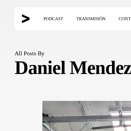
Skip
to
PODCAST
TRANSMISIÓN
CONT
main
content
Hit enter to search or ESC to close
All Posts By
Daniel Mende