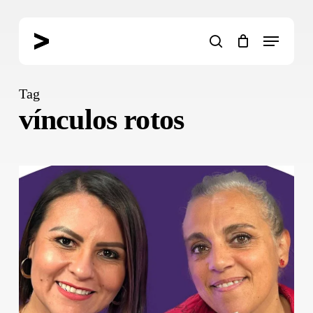
Skip
to
Menu
main
search
content
Tag
vínculos rotos