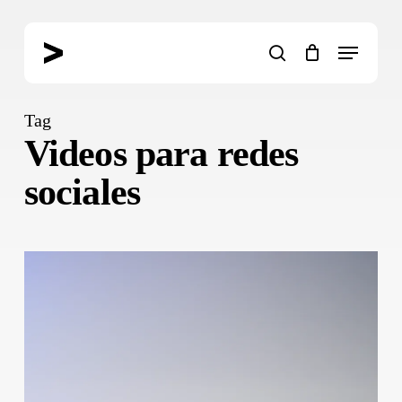
Skip
to
Menu
main
search
content
Tag
Videos para redes
sociales