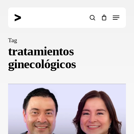
Skip
to
Menu
main
search
content
Tag
tratamientos
ginecológicos