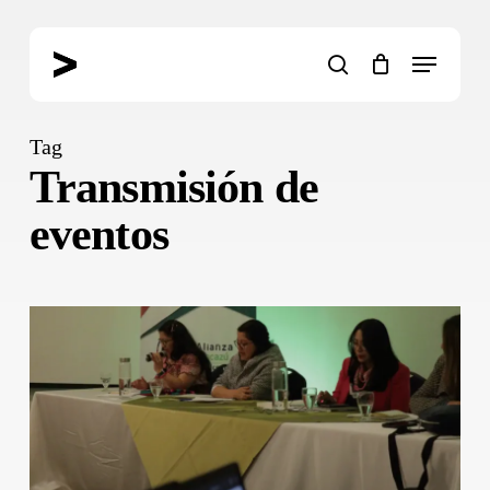
Skip
to
Menu
main
search
content
Tag
Transmisión de
eventos