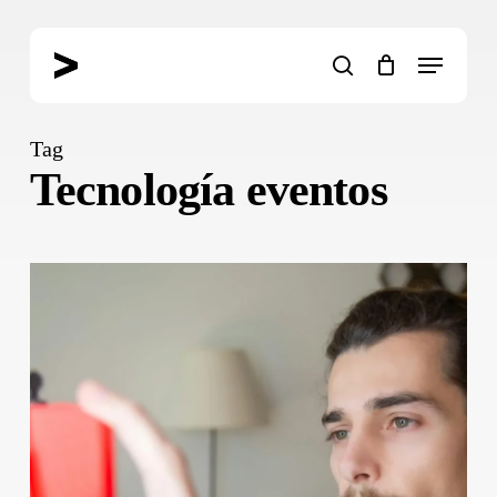
Skip
to
Menu
main
search
content
Tag
Tecnología eventos