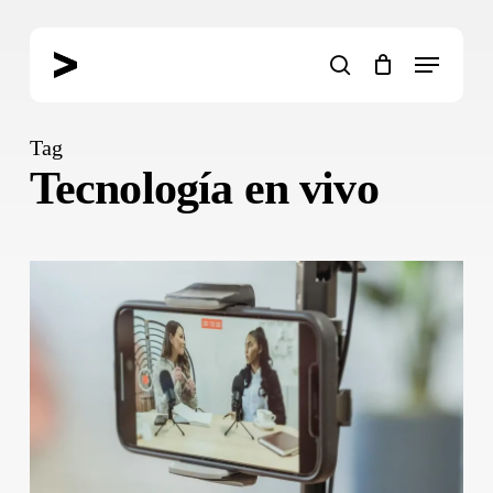
Skip
to
Menu
main
search
content
Tag
Tecnología en vivo