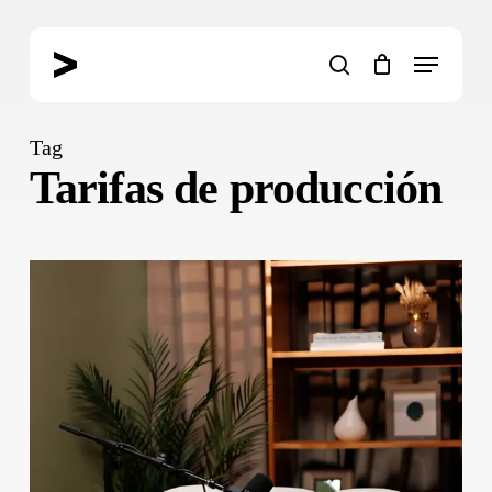
Skip
to
Menu
main
search
content
Tag
Tarifas de producción