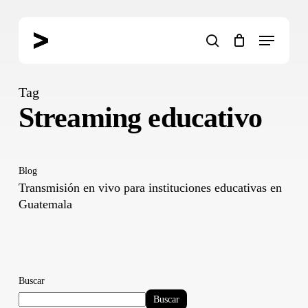
Skip
to
Menu
main
search
content
Tag
Streaming educativo
Blog
Transmisión en vivo para instituciones educativas en
Guatemala
Buscar
Buscar