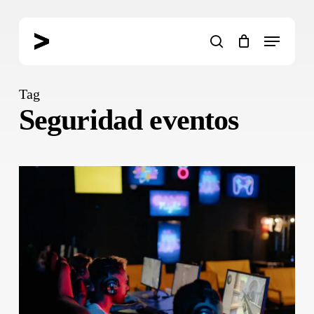
Skip
to
Menu
main
search
content
Tag
Seguridad eventos