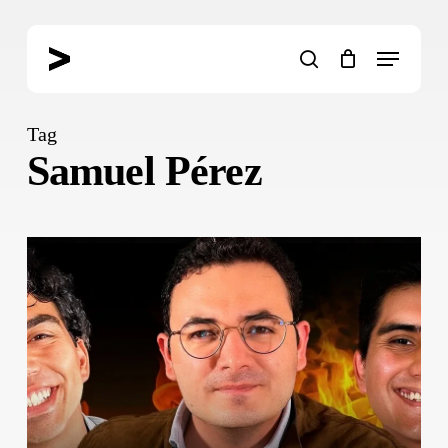
Skip
to
Menu
main
search
content
Tag
Samuel Pérez