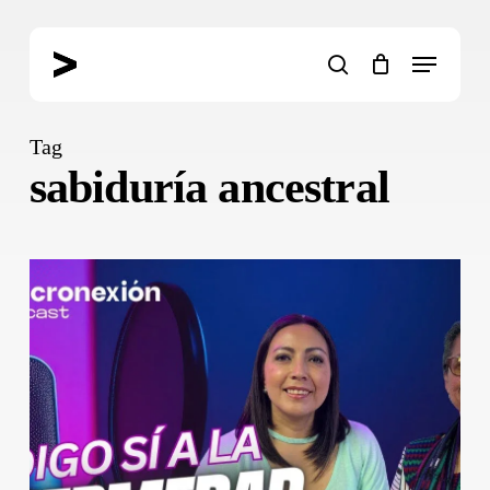
Skip
to
Menu
main
search
content
Tag
sabiduría ancestral