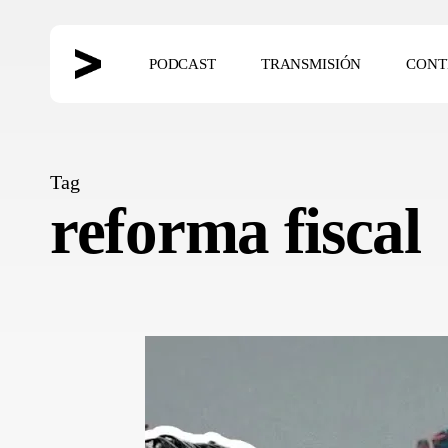
Skip
to
PODCAST
TRANSMISIÓN
CONT
main
content
Hit enter to search or ESC to close
Tag
reforma fiscal