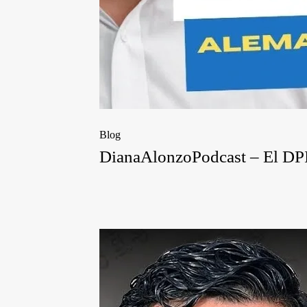
Blog
DianaAlonzoPodcast – El DPI y