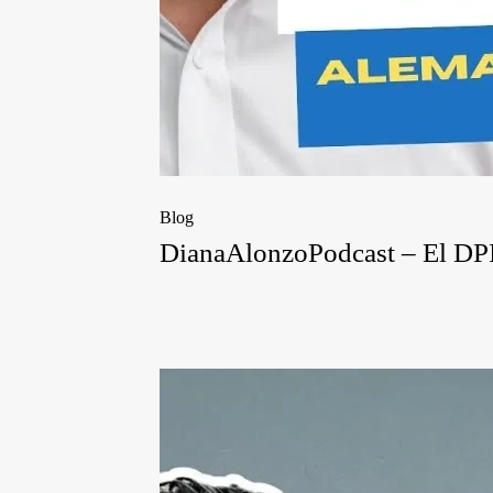
Blog
DianaAlonzoPodcast – El DPI y