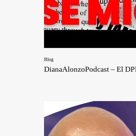
Blog
DianaAlonzoPodcast – El DPI y