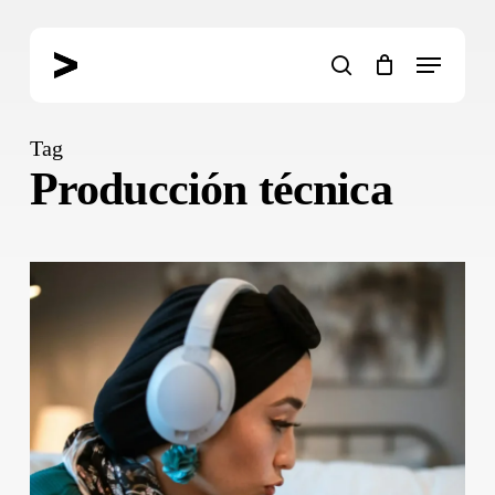
Skip
to
Menu
main
search
content
Tag
Producción técnica