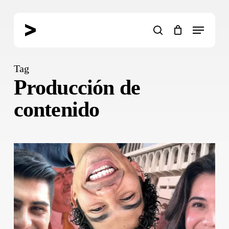
Skip
to
Menu
main
search
content
Tag
Producción de
contenido