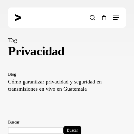
Skip
to
Menu
main
search
content
Tag
Privacidad
Blog
Cómo garantizar privacidad y seguridad en
transmisiones en vivo en Guatemala
Buscar
Buscar