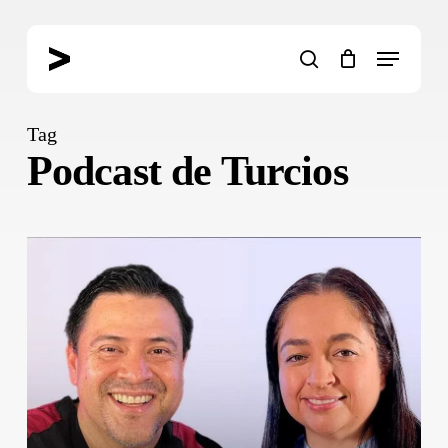
Skip
to
Menu
main
search
content
Tag
Podcast de Turcios