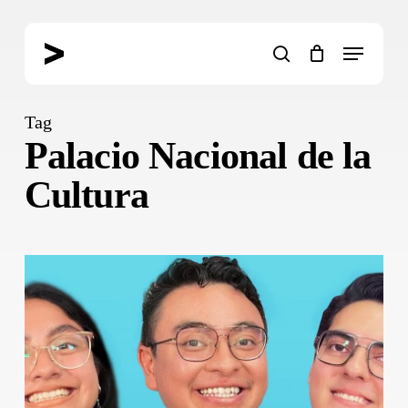
Skip
to
Menu
main
search
content
Tag
Palacio Nacional de la
Cultura