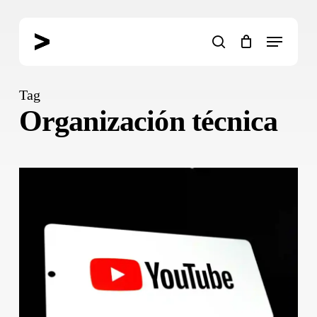
Skip
to
Menu
main
search
content
Tag
Organización técnica