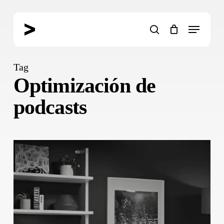
Skip
to
Menu
main
search
content
Tag
Optimización de
podcasts